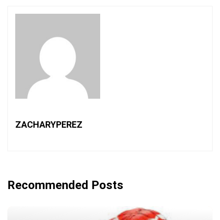
ZACHARYPEREZ
Recommended Posts