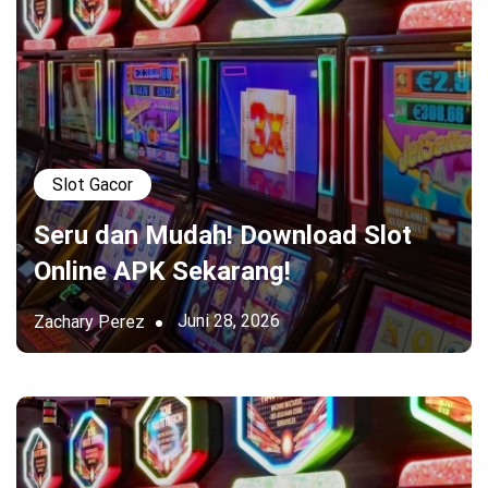
Slot Gacor
Seru dan Mudah! Download Slot
Online APK Sekarang!
Juni 28, 2026
Zachary Perez