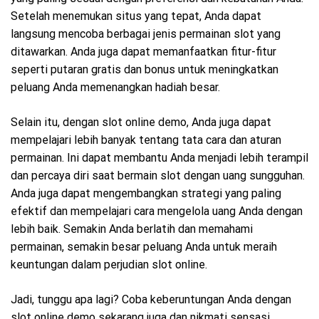
Setelah menemukan situs yang tepat, Anda dapat
langsung mencoba berbagai jenis permainan slot yang
ditawarkan. Anda juga dapat memanfaatkan fitur-fitur
seperti putaran gratis dan bonus untuk meningkatkan
peluang Anda memenangkan hadiah besar.
Selain itu, dengan slot online demo, Anda juga dapat
mempelajari lebih banyak tentang tata cara dan aturan
permainan. Ini dapat membantu Anda menjadi lebih terampil
dan percaya diri saat bermain slot dengan uang sungguhan.
Anda juga dapat mengembangkan strategi yang paling
efektif dan mempelajari cara mengelola uang Anda dengan
lebih baik. Semakin Anda berlatih dan memahami
permainan, semakin besar peluang Anda untuk meraih
keuntungan dalam perjudian slot online.
Jadi, tunggu apa lagi? Coba keberuntungan Anda dengan
slot online demo sekarang juga dan nikmati sensasi