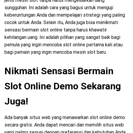
jenis mesin slot tanpa harus mengeluarkan uang
sungguhan. Ini adalah cara yang bagus untuk menguji
keberuntungan Anda dan mempelajari strategi yang paling
cocok untuk Anda. Selain itu, Anda juga bisa menikmati
sensasi bermain slot online tanpa harus khawatir
kehilangan uang. Ini adalah pilihan yang sangat baik bagi
pemula yang ingin mencoba slot online pertama kali atau
bagi pemain yang ingin mencoba mesin slot baru.
Nikmati Sensasi Bermain
Slot Online Demo Sekarang
Juga!
Ada banyak situs web yang menawarkan slot online demo
secara gratis. Anda dapat mencari dan memilih situs web
yang paling sesuai dengan preferensi dan kebutuhan Anda.