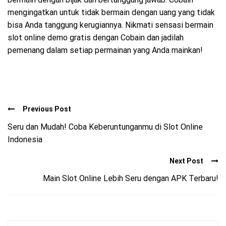
mengingatkan untuk tidak bermain dengan uang yang tidak
bisa Anda tanggung kerugiannya. Nikmati sensasi bermain
slot online demo gratis dengan Cobain dan jadilah
pemenang dalam setiap permainan yang Anda mainkan!
Previous Post
Seru dan Mudah! Coba Keberuntunganmu di Slot Online
Indonesia
Next Post
Main Slot Online Lebih Seru dengan APK Terbaru!