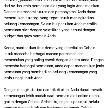
dari setiap jenis permainan slot yang ingin Anda mainkan.
Dengan memahami aturan dan pembayaran, Anda dapat
menentukan strategi yang tepat untuk meningkatkan
peluang kemenangan. Selain itu, pastikan Anda memilih
permainan slot dengan volatilitas yang sesuai dengan
budget dan gaya bermain Anda.
Kedua, manfaatkan fitur demo yang disediakan Cobain
untuk mencoba berbagai macam permainan dan
menemukan yang paling cocok dengan selera Anda. Dengan
mencoba berbagai permainan, Anda dapat menemukan jenis
permainan yang memberikan peluang kemenangan yang
lebih tinggi untuk Anda.
Dengan mengikuti tips dan trik di atas, Anda dapat meraih
kemenangan lebih mudah saat bermain slot online demo
gratis dengan Cobain. Selain itu, jangan lupa untuk selalu
bermain dengan bijak dan bertanggung jawab. Cobain