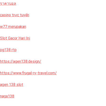
ราคาบอล
casino trực tuyến
w77 merupakan
Slot Gacor Hari Ini
pg138 rtp
https://agen138.design/
https://www.frugal-rv-travel.com/
agen 138 slot
naga138