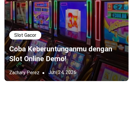
Slot Gacor
Coba Keberuntunganmu dengan
Slot Online Demo!
Juni 24, 2026
Zachary Perez