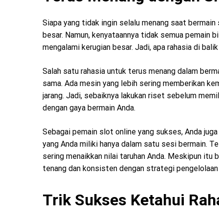
Siapa yang tidak ingin selalu menang saat bermain
besar. Namun, kenyataannya tidak semua pemain bi
mengalami kerugian besar. Jadi, apa rahasia di bal
Salah satu rahasia untuk terus menang dalam berm
sama. Ada mesin yang lebih sering memberikan ke
jarang. Jadi, sebaiknya lakukan riset sebelum memi
dengan gaya bermain Anda.
Sebagai pemain slot online yang sukses, Anda ju
yang Anda miliki hanya dalam satu sesi bermain. Te
sering menaikkan nilai taruhan Anda. Meskipun itu 
tenang dan konsisten dengan strategi pengelolaan
Trik Sukses Ketahui Raha