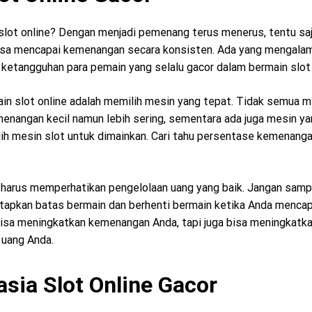
 slot online? Dengan menjadi pemenang terus menerus, tentu sa
sa mencapai kemenangan secara konsisten. Ada yang mengalami
ik ketangguhan para pemain yang selalu gacor dalam bermain slot
ain slot online adalah memilih mesin yang tepat. Tidak semua 
menangan kecil namun lebih sering, sementara ada juga mesin 
lih mesin slot untuk dimainkan. Cari tahu persentase kemenanga
ga harus memperhatikan pengelolaan uang yang baik. Jangan sa
tapkan batas bermain dan berhenti bermain ketika Anda mencapai b
bisa meningkatkan kemenangan Anda, tapi juga bisa meningkatkan 
 uang Anda.
sia Slot Online Gacor