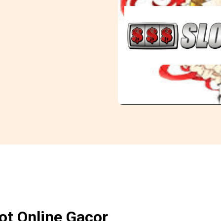
t Online Gacor