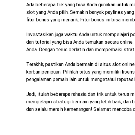
Ada beberapa trik yang bisa Anda gunakan untuk me
slot yang Anda pilih. Semakin banyak paylines yang
fitur bonus yang menarik. Fitur bonus ini bisa mem
Investasikan juga waktu Anda untuk mempelajari p
dan tutorial yang bisa Anda temukan secara online.
Anda. Dengan terus berlatih dan memperbaiki strat
Terakhir, pastikan Anda bermain di situs slot onli
korban penipuan. Pilihlah situs yang memiliki lis
pengalaman pemain lain untuk mengetahui reputasi 
Jadi, itulah beberapa rahasia dan trik untuk terus
mempelajari strategi bermain yang lebih baik, dan 
dan selalu meraih kemenangan! Selamat mencoba 