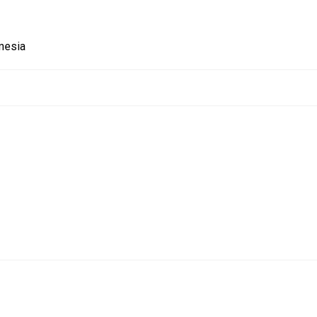
nesia