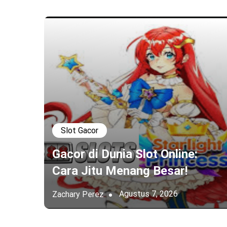
Slot Gacor
Gacor di Dunia Slot Online:
Cara Jitu Menang Besar!
Agustus 7, 2026
Zachary Perez