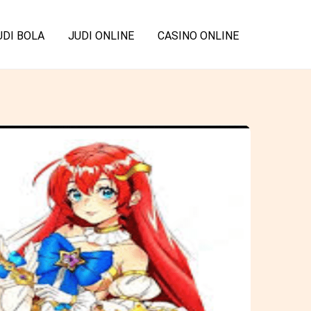
UDI BOLA
JUDI ONLINE
CASINO ONLINE