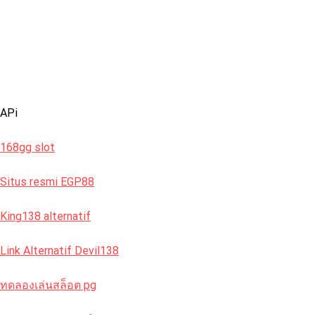
APi
168gg slot
Situs resmi EGP88
King138 alternatif
Link Alternatif Devil138
ทดลองเล่นสล็อต pg