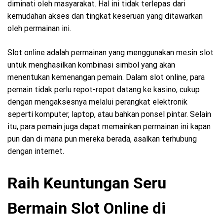
diminati oleh masyarakat. Hal ini tidak terlepas dari
kemudahan akses dan tingkat keseruan yang ditawarkan
oleh permainan ini.
Slot online adalah permainan yang menggunakan mesin slot
untuk menghasilkan kombinasi simbol yang akan
menentukan kemenangan pemain. Dalam slot online, para
pemain tidak perlu repot-repot datang ke kasino, cukup
dengan mengaksesnya melalui perangkat elektronik
seperti komputer, laptop, atau bahkan ponsel pintar. Selain
itu, para pemain juga dapat memainkan permainan ini kapan
pun dan di mana pun mereka berada, asalkan terhubung
dengan internet.
Raih Keuntungan Seru
Bermain Slot Online di