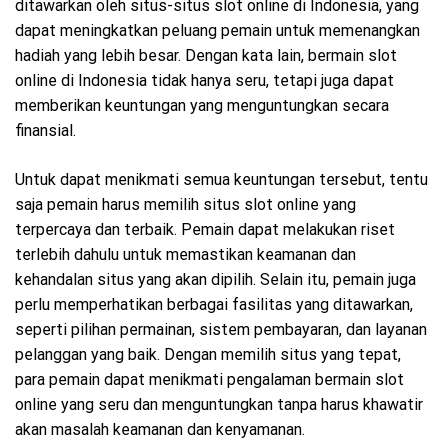
ditawarkan oleh situs-situs slot online di Indonesia, yang
dapat meningkatkan peluang pemain untuk memenangkan
hadiah yang lebih besar. Dengan kata lain, bermain slot
online di Indonesia tidak hanya seru, tetapi juga dapat
memberikan keuntungan yang menguntungkan secara
finansial.
Untuk dapat menikmati semua keuntungan tersebut, tentu
saja pemain harus memilih situs slot online yang
terpercaya dan terbaik. Pemain dapat melakukan riset
terlebih dahulu untuk memastikan keamanan dan
kehandalan situs yang akan dipilih. Selain itu, pemain juga
perlu memperhatikan berbagai fasilitas yang ditawarkan,
seperti pilihan permainan, sistem pembayaran, dan layanan
pelanggan yang baik. Dengan memilih situs yang tepat,
para pemain dapat menikmati pengalaman bermain slot
online yang seru dan menguntungkan tanpa harus khawatir
akan masalah keamanan dan kenyamanan.