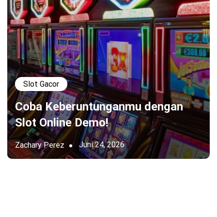
Slot Gacor
Coba Keberuntunganmu dengan
Slot Online Demo!
Juni 24, 2026
Zachary Perez