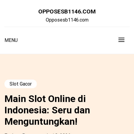
Skip
to
OPPOSESB1146.COM
content
Opposesb1146.com
MENU
Slot Gacor
Main Slot Online di
Indonesia: Seru dan
Menguntungkan!