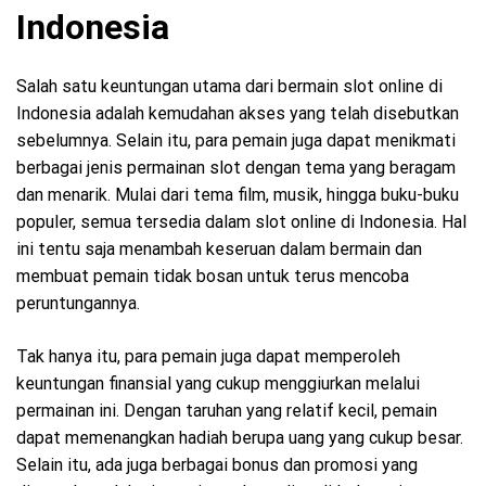
Indonesia
Salah satu keuntungan utama dari bermain slot online di
Indonesia adalah kemudahan akses yang telah disebutkan
sebelumnya. Selain itu, para pemain juga dapat menikmati
berbagai jenis permainan slot dengan tema yang beragam
dan menarik. Mulai dari tema film, musik, hingga buku-buku
populer, semua tersedia dalam slot online di Indonesia. Hal
ini tentu saja menambah keseruan dalam bermain dan
membuat pemain tidak bosan untuk terus mencoba
peruntungannya.
Tak hanya itu, para pemain juga dapat memperoleh
keuntungan finansial yang cukup menggiurkan melalui
permainan ini. Dengan taruhan yang relatif kecil, pemain
dapat memenangkan hadiah berupa uang yang cukup besar.
Selain itu, ada juga berbagai bonus dan promosi yang