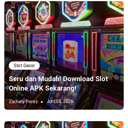
Slot Gacor
Seru dan Mudah! Download Slot
Online APK Sekarang!
Juni 28, 2026
Zachary Perez