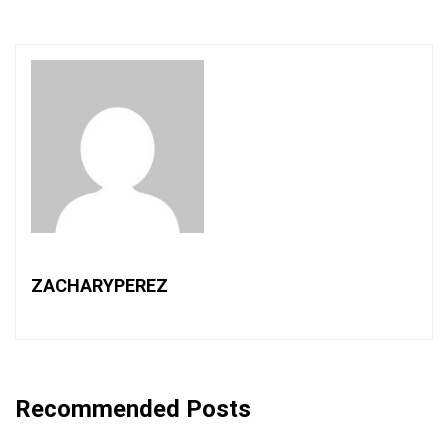
ZACHARYPEREZ
Recommended Posts