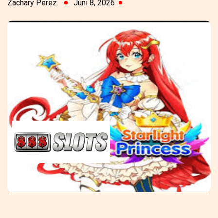
Zachary Perez
Juni 8, 2026