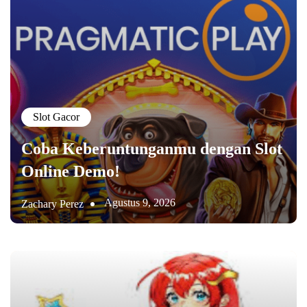
Slot Gacor
Coba Keberuntunganmu dengan Slot
Online Demo!
Agustus 9, 2026
Zachary Perez