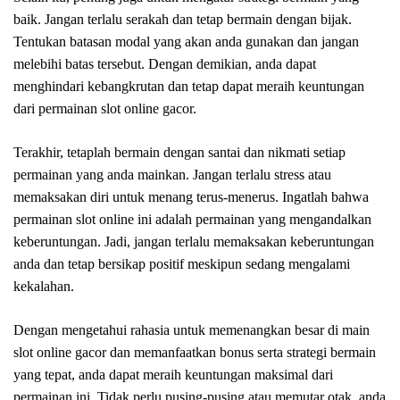
baik. Jangan terlalu serakah dan tetap bermain dengan bijak.
Tentukan batasan modal yang akan anda gunakan dan jangan
melebihi batas tersebut. Dengan demikian, anda dapat
menghindari kebangkrutan dan tetap dapat meraih keuntungan
dari permainan slot online gacor.
Terakhir, tetaplah bermain dengan santai dan nikmati setiap
permainan yang anda mainkan. Jangan terlalu stress atau
memaksakan diri untuk menang terus-menerus. Ingatlah bahwa
permainan slot online ini adalah permainan yang mengandalkan
keberuntungan. Jadi, jangan terlalu memaksakan keberuntungan
anda dan tetap bersikap positif meskipun sedang mengalami
kekalahan.
Dengan mengetahui rahasia untuk memenangkan besar di main
slot online gacor dan memanfaatkan bonus serta strategi bermain
yang tepat, anda dapat meraih keuntungan maksimal dari
permainan ini. Tidak perlu pusing-pusing atau memutar otak, anda