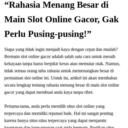
“Rahasia Menang Besar di
Main Slot Online Gacor, Gak
Perlu Pusing-pusing!”
Siapa yang tidak ingin menjadi kaya dengan cepat dan mudah?
Bermain slot online gacor adalah salah satu cara untuk meraih
kekayaan tanpa harus berpikir keras atau memutar otak. Namun,
tidak semua orang tahu rahasia untuk memenangkan besar di
permainan slot online ini. Untuk itu, artikel ini akan membahas
secara lengkap tentang rahasia menang besar di main slot online
gacor yang dapat membuat anda kaya tanpa ribet.
Pertama-tama, anda perlu memilih situs slot online yang
terpercaya dan memiliki reputasi baik. Hal ini sangat penting
karena hanya situs-situs terpercaya yang dapat menjamin
keamanan dan kenyamanan saat anda bermain. Pastikan situs