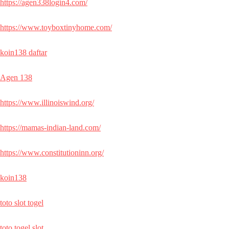
https://agen338login4.com/
https://www.toyboxtinyhome.com/
koin138 daftar
Agen 138
https://www.illinoiswind.org/
https://mamas-indian-land.com/
https://www.constitutioninn.org/
koin138
toto slot togel
toto togel slot