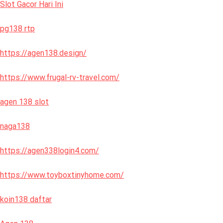
Slot Gacor Hari Ini
pg138 rtp
https://agen138.design/
https://www.frugal-rv-travel.com/
agen 138 slot
naga138
https://agen338login4.com/
https://www.toyboxtinyhome.com/
koin138 daftar