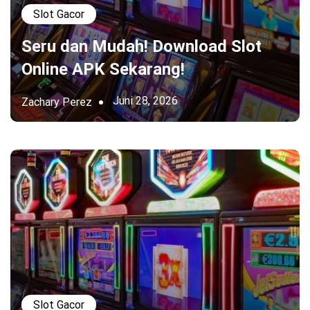
Slot Gacor
Seru dan Mudah! Download Slot
Online APK Sekarang!
Juni 28, 2026
Zachary Perez
Slot Gacor