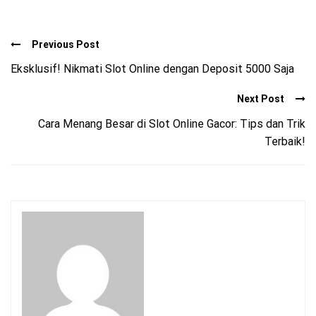
Previous Post
Eksklusif! Nikmati Slot Online dengan Deposit 5000 Saja
Next Post
Cara Menang Besar di Slot Online Gacor: Tips dan Trik
Terbaik!