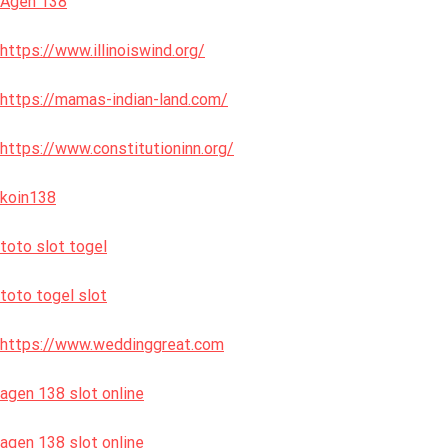
Agen 138
https://www.illinoiswind.org/
https://mamas-indian-land.com/
https://www.constitutioninn.org/
koin138
toto slot togel
toto togel slot
https://www.weddinggreat.com
agen 138 slot online
agen 138 slot online