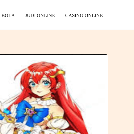
I BOLA
JUDI ONLINE
CASINO ONLINE