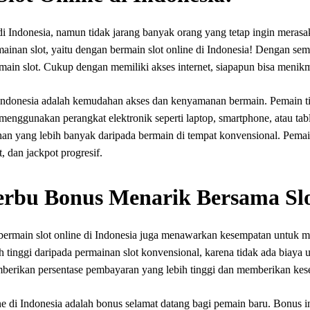
i Indonesia, namun tidak jarang banyak orang yang tetap ingin merasak
ainan slot, yaitu dengan bermain slot online di Indonesia! Dengan sema
main slot. Cukup dengan memiliki akses internet, siapapun bisa menikm
i Indonesia adalah kemudahan akses dan kenyamanan bermain. Pemain tid
nggunakan perangkat elektronik seperti laptop, smartphone, atau tabl
ilihan yang lebih banyak daripada bermain di tempat konvensional. Pema
t, dan jackpot progresif.
erbu Bonus Menarik Bersama Slo
bermain slot online di Indonesia juga menawarkan kesempatan untuk 
ih tinggi daripada permainan slot konvensional, karena tidak ada bia
mberikan persentase pembayaran yang lebih tinggi dan memberikan ke
ne di Indonesia adalah bonus selamat datang bagi pemain baru. Bonus 