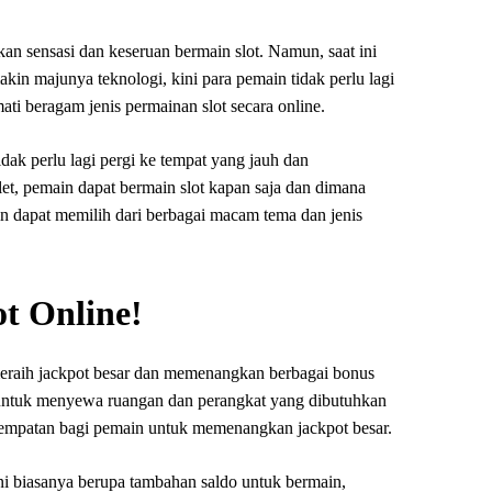
an sensasi dan keseruan bermain slot. Namun, saat ini
kin majunya teknologi, kini para pemain tidak perlu lagi
ati beragam jenis permainan slot secara online.
ak perlu lagi pergi ke tempat yang jauh dan
et, pemain dapat bermain slot kapan saja dan dimana
in dapat memilih dari berbagai macam tema dan jenis
t Online!
meraih jackpot besar dan memenangkan berbagai bonus
ya untuk menyewa ruangan dan perangkat yang dibutuhkan
sempatan bagi pemain untuk memenangkan jackpot besar.
ini biasanya berupa tambahan saldo untuk bermain,