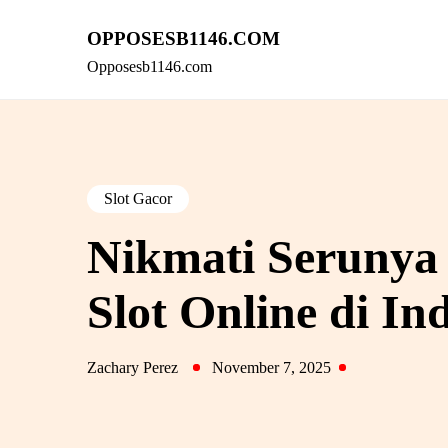
Skip
to
OPPOSESB1146.COM
content
Opposesb1146.com
Slot Gacor
Nikmati Serunya
Slot Online di In
Zachary Perez
November 7, 2025