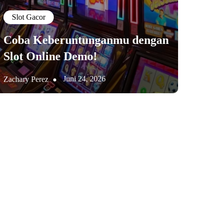
Slot Gacor
Coba Keberuntunganmu dengan
Slot Online Demo!
Juni 24, 2026
Zachary Perez