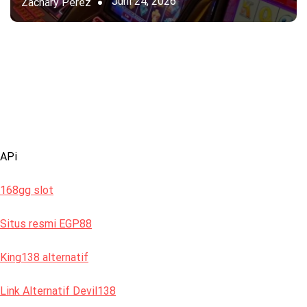
Juni 24, 2026
Zachary Perez
APi
168gg slot
Situs resmi EGP88
King138 alternatif
Link Alternatif Devil138