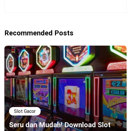
Recommended Posts
Slot Gacor
Seru dan Mudah! Download Slot