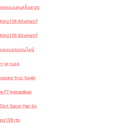
ทดลองเล่นสล็อต pg
King138 Alternatif
King138 Alternatif
แทงบอลออนไลน์
ราคาบอล
casino trực tuyến
w77 merupakan
Slot Gacor Hari Ini
pg138 rtp