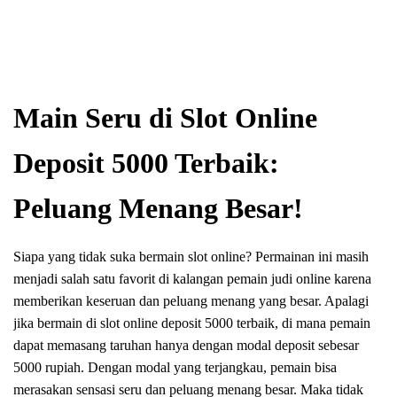
Main Seru di Slot Online
Deposit 5000 Terbaik:
Peluang Menang Besar!
Siapa yang tidak suka bermain slot online? Permainan ini masih
menjadi salah satu favorit di kalangan pemain judi online karena
memberikan keseruan dan peluang menang yang besar. Apalagi
jika bermain di slot online deposit 5000 terbaik, di mana pemain
dapat memasang taruhan hanya dengan modal deposit sebesar
5000 rupiah. Dengan modal yang terjangkau, pemain bisa
merasakan sensasi seru dan peluang menang besar. Maka tidak