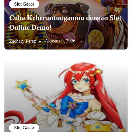
Slot Gacor
Coba Keberuntunganmu dengan Slot
Online Demo!
Agustus 9, 2026
Zachary Perez
Slot Gacor