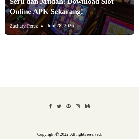
Seru dan Mudah! Download Slot
Online APK Sekarang!
Juni 28, 2026
Zachary Perez
Copyright
2022. All rights reserved.