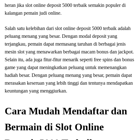
heran jika slot online deposit 5000 terbaik semakin populer di
kalangan pemain judi online.
Salah satu kelebihan dari slot online deposit 5000 terbaik adalah
peluang menang yang besar. Dengan modal deposit yang
terjangkau, pemain dapat memasang taruhan di berbagai jenis
mesin slot yang menawarkan berbagai macam bonus dan jackpot.
Selain itu, ada juga fitur-fitur menarik seperti free spins dan bonus
game yang dapat meningkatkan peluang untuk memenangkan
hadiah besar. Dengan peluang menang yang besar, pemain dapat
merasakan keseruan yang lebih tinggi dan tentunya mendapatkan
keuntungan yang menggiurkan.
Cara Mudah Mendaftar dan
Bermain di Slot Online