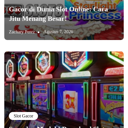
Gacor di Dunia Slot Online: Cara
Jitu Menang Besar!
Agustus 7, 2026
Zachary Perez
Slot Gacor