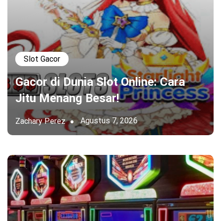
Slot Gacor
Gacor di Dunia Slot Online: Cara
Jitu Menang Besar!
Agustus 7, 2026
Zachary Perez