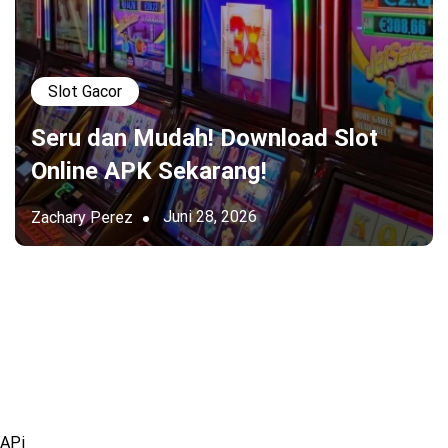
Slot Gacor
Seru dan Mudah! Download Slot
Online APK Sekarang!
Juni 28, 2026
Zachary Perez
APi