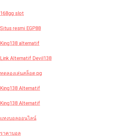
168gg slot
Situs resmi EGP88
King138 alternatif
Link Alternatif Devil138
ทดลองเล่นสล็อต pg
King138 Alternatif
King138 Alternatif
แทงบอลออนไลน์
ราคาบอล