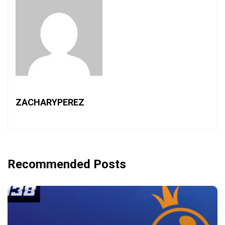
ZACHARYPEREZ
Recommended Posts