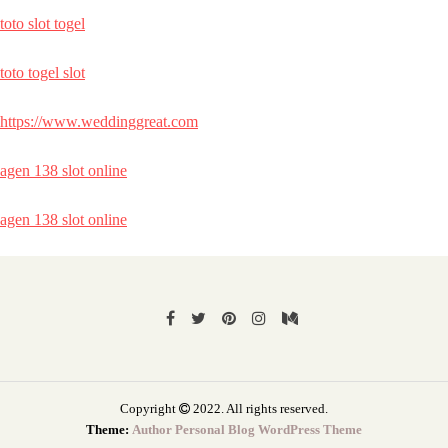
toto slot togel
toto togel slot
https://www.weddinggreat.com
agen 138 slot online
agen 138 slot online
Copyright
2022. All rights reserved.
Theme:
Author Personal Blog WordPress Theme