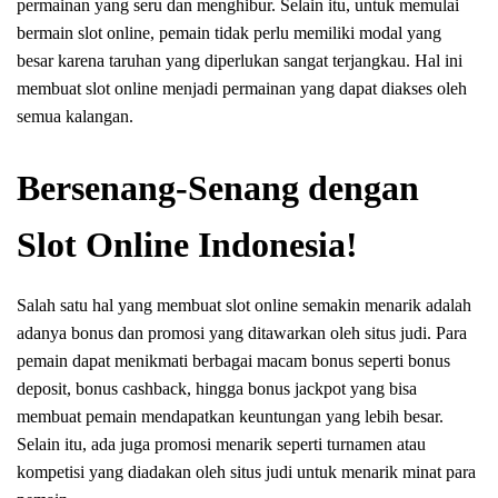
permainan yang seru dan menghibur. Selain itu, untuk memulai
bermain slot online, pemain tidak perlu memiliki modal yang
besar karena taruhan yang diperlukan sangat terjangkau. Hal ini
membuat slot online menjadi permainan yang dapat diakses oleh
semua kalangan.
Bersenang-Senang dengan
Slot Online Indonesia!
Salah satu hal yang membuat slot online semakin menarik adalah
adanya bonus dan promosi yang ditawarkan oleh situs judi. Para
pemain dapat menikmati berbagai macam bonus seperti bonus
deposit, bonus cashback, hingga bonus jackpot yang bisa
membuat pemain mendapatkan keuntungan yang lebih besar.
Selain itu, ada juga promosi menarik seperti turnamen atau
kompetisi yang diadakan oleh situs judi untuk menarik minat para