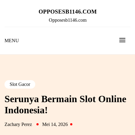
Skip
to
OPPOSESB1146.COM
content
Opposesb1146.com
MENU
Slot Gacor
Serunya Bermain Slot Online
Indonesia!
Zachary Perez
Mei 14, 2026