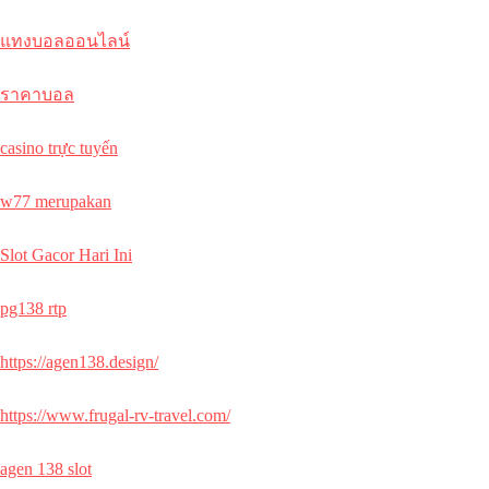
แทงบอลออนไลน์
ราคาบอล
casino trực tuyến
w77 merupakan
Slot Gacor Hari Ini
pg138 rtp
https://agen138.design/
https://www.frugal-rv-travel.com/
agen 138 slot