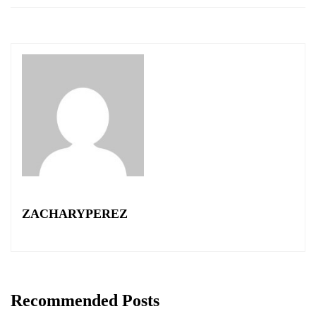
ZACHARYPEREZ
Recommended Posts