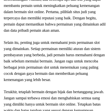
membantu pemain untuk meningkatkan peluang kemenangan
dalam bermain slot online. Pertama, pilihlah situs judi yang
terpercaya dan memiliki reputasi yang baik. Dengan begitu,
pemain dapat memastikan bahwa permainan yang dimainkan adil
dan data pribadi pemain akan aman.
Selain itu, penting juga untuk memahami jenis permainan slot
yang dimainkan. Setiap permainan memiliki aturan dan sistem
pembayaran yang berbeda, jadi pemain harus memahami dengan
baik sebelum memulai bermain. Jangan ragu untuk mencoba
berbagai jenis permainan slot untuk menemukan yang paling
cocok dengan gaya bermain dan memberikan peluang
kemenangan yang lebih besar.
Terakhir, tetaplah bermain dengan bijak dan bertanggung jawab.
Jangan sampai terbawa emosi dan menghabiskan semua uang
yang dimiliki hanya untuk bermain slot online. Tetapkan batas
waktu dan batas taruhan yang sesuai dengan kemampuan