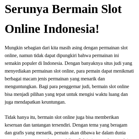
Serunya Bermain Slot
Online Indonesia!
Mungkin sebagian dari kita masih asing dengan permainan slot
online, namun tidak dapat dipungkiri bahwa permainan ini
semakin populer di Indonesia. Dengan banyaknya situs judi yang
menyediakan permainan slot online, para pemain dapat menikmati
berbagai macam jenis permainan yang menarik dan
menguntungkan. Bagi para penggemar judi, bermain slot online
bisa menjadi pilihan yang tepat untuk mengisi waktu luang dan
juga mendapatkan keuntungan.
Tidak hanya itu, bermain slot online juga bisa memberikan
keseruan dan tantangan tersendiri. Dengan tema yang beragam
dan grafis yang menarik, pemain akan dibawa ke dalam dunia