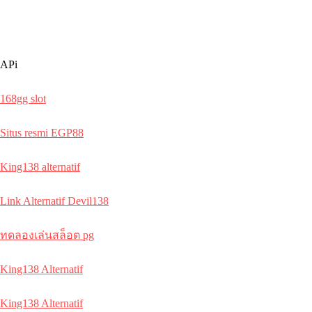
APi
168gg slot
Situs resmi EGP88
King138 alternatif
Link Alternatif Devil138
ทดลองเล่นสล็อต pg
King138 Alternatif
King138 Alternatif