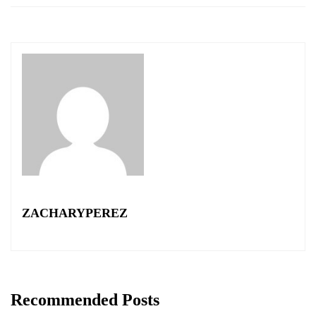
ZACHARYPEREZ
Recommended Posts