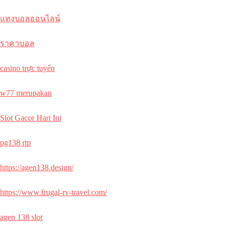
แทงบอลออนไลน์
ราคาบอล
casino trực tuyến
w77 merupakan
Slot Gacor Hari Ini
pg138 rtp
https://agen138.design/
https://www.frugal-rv-travel.com/
agen 138 slot