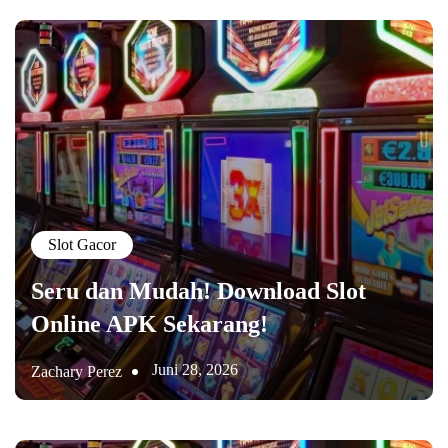
Slot Gacor
Seru dan Mudah! Download Slot
Online APK Sekarang!
Juni 28, 2026
Zachary Perez