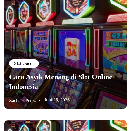
Slot Gacor
Cara Asyik Menang di Slot Online
Indonesia
Juni 26, 2026
Zachary Perez