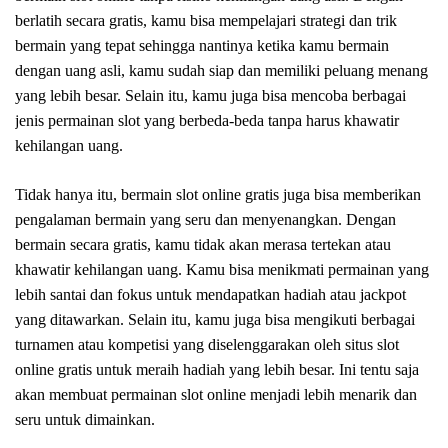
berlatih secara gratis, kamu bisa mempelajari strategi dan trik
bermain yang tepat sehingga nantinya ketika kamu bermain
dengan uang asli, kamu sudah siap dan memiliki peluang menang
yang lebih besar. Selain itu, kamu juga bisa mencoba berbagai
jenis permainan slot yang berbeda-beda tanpa harus khawatir
kehilangan uang.
Tidak hanya itu, bermain slot online gratis juga bisa memberikan
pengalaman bermain yang seru dan menyenangkan. Dengan
bermain secara gratis, kamu tidak akan merasa tertekan atau
khawatir kehilangan uang. Kamu bisa menikmati permainan yang
lebih santai dan fokus untuk mendapatkan hadiah atau jackpot
yang ditawarkan. Selain itu, kamu juga bisa mengikuti berbagai
turnamen atau kompetisi yang diselenggarakan oleh situs slot
online gratis untuk meraih hadiah yang lebih besar. Ini tentu saja
akan membuat permainan slot online menjadi lebih menarik dan
seru untuk dimainkan.