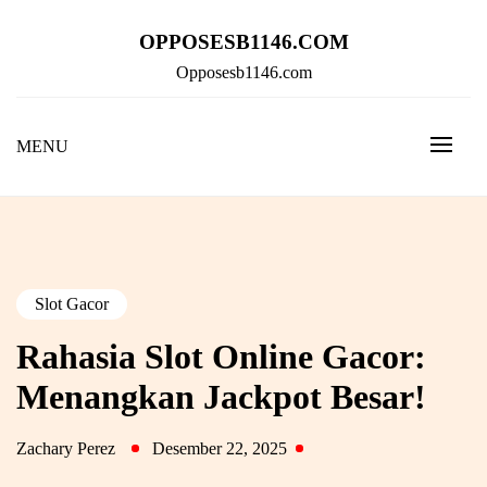
Skip
to
OPPOSESB1146.COM
content
Opposesb1146.com
MENU
Slot Gacor
Rahasia Slot Online Gacor:
Menangkan Jackpot Besar!
Zachary Perez
Desember 22, 2025