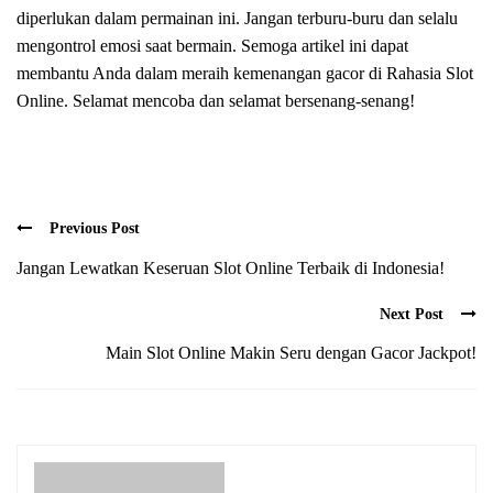
diperlukan dalam permainan ini. Jangan terburu-buru dan selalu
mengontrol emosi saat bermain. Semoga artikel ini dapat
membantu Anda dalam meraih kemenangan gacor di Rahasia Slot
Online. Selamat mencoba dan selamat bersenang-senang!
Previous Post
Jangan Lewatkan Keseruan Slot Online Terbaik di Indonesia!
Next Post
Main Slot Online Makin Seru dengan Gacor Jackpot!