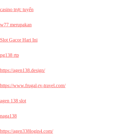
casino trực tuyến
w77 merupakan
Slot Gacor Hari Ini
pg138 rtp
https://agen138.design/
https://www.frugal-rv-travel.com/
agen 138 slot
naga138
https://agen338login4.com/