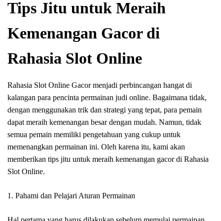
Tips Jitu untuk Meraih
Kemenangan Gacor di
Rahasia Slot Online
Rahasia Slot Online Gacor menjadi perbincangan hangat di
kalangan para pencinta permainan judi online. Bagaimana tidak,
dengan menggunakan trik dan strategi yang tepat, para pemain
dapat meraih kemenangan besar dengan mudah. Namun, tidak
semua pemain memiliki pengetahuan yang cukup untuk
memenangkan permainan ini. Oleh karena itu, kami akan
memberikan tips jitu untuk meraih kemenangan gacor di Rahasia
Slot Online.
1. Pahami dan Pelajari Aturan Permainan
Hal pertama yang harus dilakukan sebelum memulai permainan