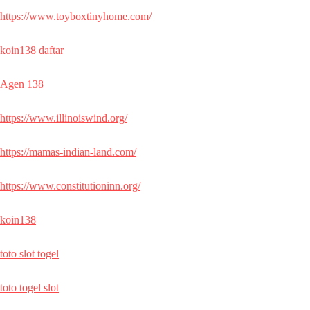
https://www.toyboxtinyhome.com/
koin138 daftar
Agen 138
https://www.illinoiswind.org/
https://mamas-indian-land.com/
https://www.constitutioninn.org/
koin138
toto slot togel
toto togel slot