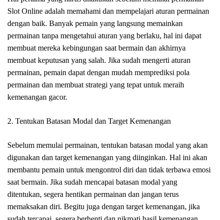
Slot Online adalah memahami dan mempelajari aturan permainan
dengan baik. Banyak pemain yang langsung memainkan
permainan tanpa mengetahui aturan yang berlaku, hal ini dapat
membuat mereka kebingungan saat bermain dan akhirnya
membuat keputusan yang salah. Jika sudah mengerti aturan
permainan, pemain dapat dengan mudah memprediksi pola
permainan dan membuat strategi yang tepat untuk meraih
kemenangan gacor.
2. Tentukan Batasan Modal dan Target Kemenangan
Sebelum memulai permainan, tentukan batasan modal yang akan
digunakan dan target kemenangan yang diinginkan. Hal ini akan
membantu pemain untuk mengontrol diri dan tidak terbawa emosi
saat bermain. Jika sudah mencapai batasan modal yang
ditentukan, segera hentikan permainan dan jangan terus
memaksakan diri. Begitu juga dengan target kemenangan, jika
sudah tercapai, segera berhenti dan nikmati hasil kemenangan