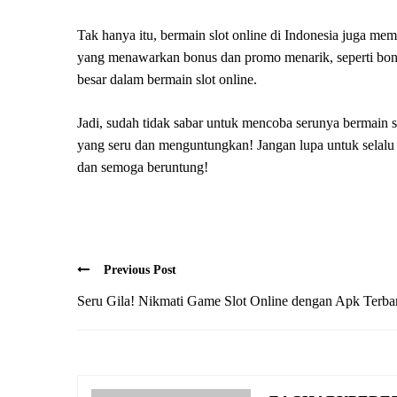
Tak hanya itu, bermain slot online di Indonesia juga m
yang menawarkan bonus dan promo menarik, seperti bon
besar dalam bermain slot online.
Jadi, sudah tidak sabar untuk mencoba serunya bermain s
yang seru dan menguntungkan! Jangan lupa untuk selalu b
dan semoga beruntung!
Previous Post
Seru Gila! Nikmati Game Slot Online dengan Apk Terba