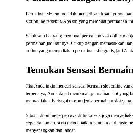
Permainan slot online telah menjadi salah satu permaina
slot online tersebut. Apa sih yang membuat permainan ini
Salah satu hal yang membuat permainan slot online menja
permainan judi lainnya. Cukup dengan memasukkan uang 
online yang menyediakan permainan slot gratis, jadi An
Temukan Sensasi Bermain 
Jika Anda ingin mencari sensasi bermain slot online yang
terpercaya, Anda dapat menikmati permainan slot yang fair
menyediakan berbagai macam jenis permainan slot yang m
Situs judi online terpercaya di Indonesia juga menyedi
cepat dan aman, serta mendapatkan bantuan dari custom
menyenangkan dan lancar.