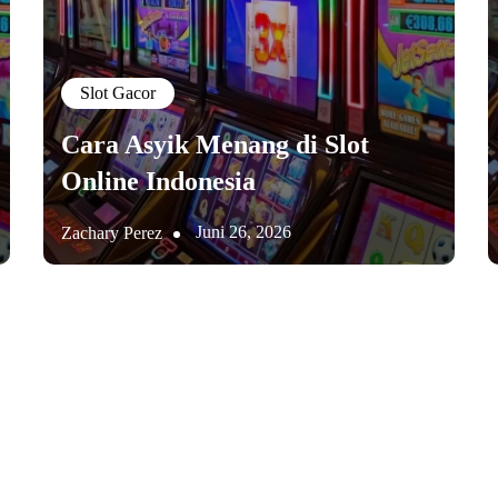
Slot Gacor
Cara Asyik Menang di Slot
Online Indonesia
Juni 26, 2026
Zachary Perez