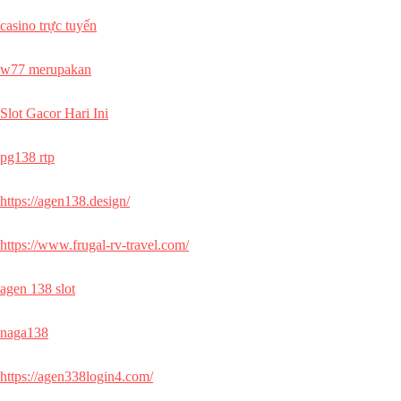
casino trực tuyến
w77 merupakan
Slot Gacor Hari Ini
pg138 rtp
https://agen138.design/
https://www.frugal-rv-travel.com/
agen 138 slot
naga138
https://agen338login4.com/