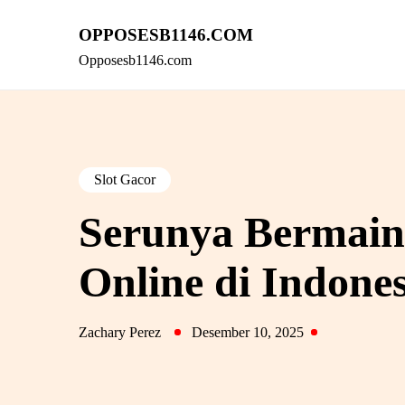
Skip
to
OPPOSESB1146.COM
content
Opposesb1146.com
Slot Gacor
Serunya Bermain
Online di Indones
Zachary Perez
Desember 10, 2025