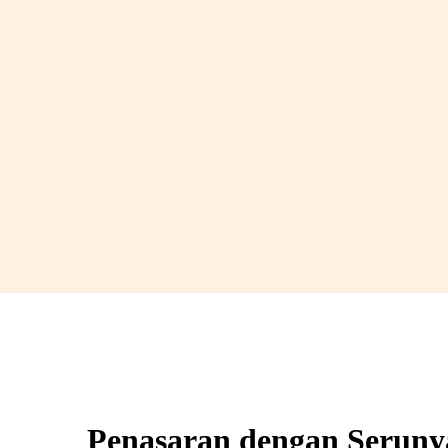
Penasaran dengan Seruny