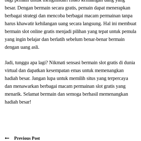
besar. Dengan bermain secara gratis, pemain dapat menerapkan
berbagai strategi dan mencoba berbagai macam permainan tanpa
harus khawatir kehilangan uang secara langsung. Hal ini membuat
bermain slot online gratis menjadi pilihan yang tepat untuk pemula
yang ingin belajar dan berlatih sebelum benar-benar bermain
dengan uang asli.
Jadi, tunggu apa lagi? Nikmati sensasi bermain slot gratis di dunia
virtual dan dapatkan kesempatan emas untuk memenangkan
hadiah besar. Jangan lupa untuk memilih situs yang terpercaya
dan menawarkan berbagai macam permainan slot gratis yang
menarik. Selamat bermain dan semoga berhasil memenangkan
hadiah besar!
Previous Post