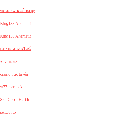
ทดลองเล่นสล็อต pg
King138 Alternatif
King138 Alternatif
แทงบอลออนไลน์
ราคาบอล
casino trực tuyến
w77 merupakan
Slot Gacor Hari Ini
pg138 rtp