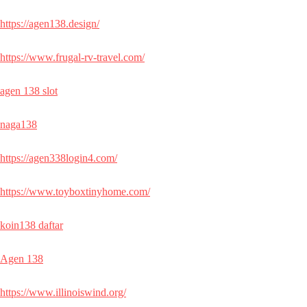
https://agen138.design/
https://www.frugal-rv-travel.com/
agen 138 slot
naga138
https://agen338login4.com/
https://www.toyboxtinyhome.com/
koin138 daftar
Agen 138
https://www.illinoiswind.org/