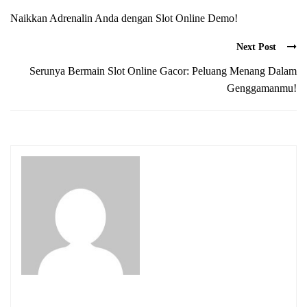
Naikkan Adrenalin Anda dengan Slot Online Demo!
Next Post
Serunya Bermain Slot Online Gacor: Peluang Menang Dalam
Genggamanmu!