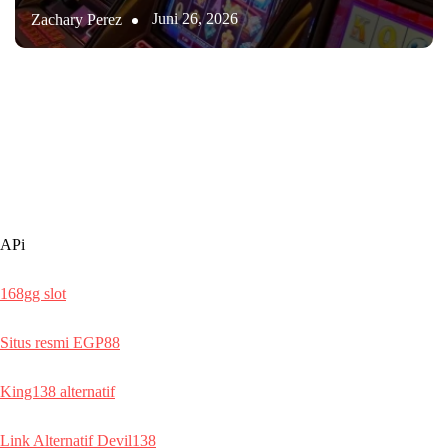
Juni 26, 2026
Zachary Perez
APi
168gg slot
Situs resmi EGP88
King138 alternatif
Link Alternatif Devil138