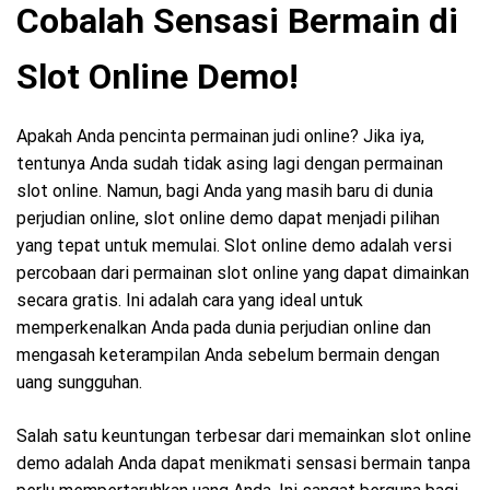
Cobalah Sensasi Bermain di
Slot Online Demo!
Apakah Anda pencinta permainan judi online? Jika iya,
tentunya Anda sudah tidak asing lagi dengan permainan
slot online. Namun, bagi Anda yang masih baru di dunia
perjudian online, slot online demo dapat menjadi pilihan
yang tepat untuk memulai. Slot online demo adalah versi
percobaan dari permainan slot online yang dapat dimainkan
secara gratis. Ini adalah cara yang ideal untuk
memperkenalkan Anda pada dunia perjudian online dan
mengasah keterampilan Anda sebelum bermain dengan
uang sungguhan.
Salah satu keuntungan terbesar dari memainkan slot online
demo adalah Anda dapat menikmati sensasi bermain tanpa