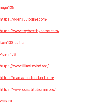
naga138
https://agen338login4.com/
https://www.toyboxtinyhome.com/
koin138 daftar
Agen 138
https://www.illinoiswind.org/
https://mamas-indian-land.com/
https://www.constitutioninn.org/
koin138