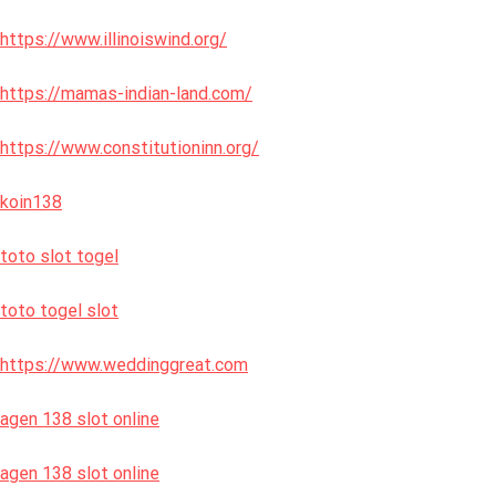
https://www.illinoiswind.org/
https://mamas-indian-land.com/
https://www.constitutioninn.org/
koin138
toto slot togel
toto togel slot
https://www.weddinggreat.com
agen 138 slot online
agen 138 slot online