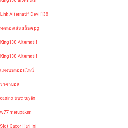
King138 alternatif
Link Alternatif Devil138
ทดลองเล่นสล็อต pg
King138 Alternatif
King138 Alternatif
แทงบอลออนไลน์
ราคาบอล
casino trực tuyến
w77 merupakan
Slot Gacor Hari Ini