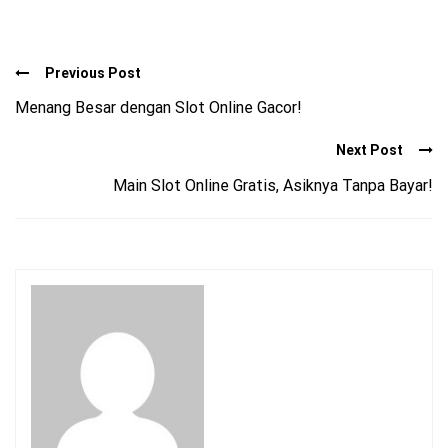
Previous Post
Menang Besar dengan Slot Online Gacor!
Next Post
Main Slot Online Gratis, Asiknya Tanpa Bayar!