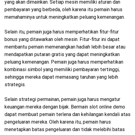
yang akan dimainkan. Setiap mesin memiliki aturan dan
pembayaran yang berbeda, oleh karena itu pemain harus
memahaminya untuk meningkatkan peluang kemenangan.
Selain itu, pemain juga harus memperhatikan fitur-fitur
bonus yang ditawarkan oleh mesin. Fitur-fitur ini dapat
membantu pemain memenangkan hadiah lebih besar atau
mendapatkan putaran gratis yang dapat meningkatkan
peluang kemenangan. Pemain juga harus memperhatikan
kombinasi simbol yang memiliki pembayaran tertinggi,
sehingga mereka dapat memasang taruhan yang lebih
strategis.
Selain strategi permainan, pemain juga harus mengatur
keuangan mereka dengan bijak. Bermain slot online demo
dapat membuat pemain terlena dan kehilangan kendali atas
pengeluaran mereka. Oleh karena itu, pemain harus
menetapkan batas pengeluaran dan tidak melebihi batas