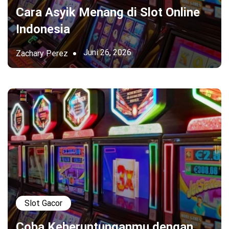
Cara Asyik Menang di Slot Online
Indonesia
Juni 26, 2026
Zachary Perez
Slot Gacor
Coba Keberuntunganmu dengan