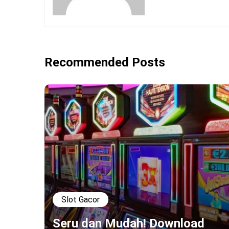
Recommended Posts
Slot Gacor
Seru dan Mudah! Download