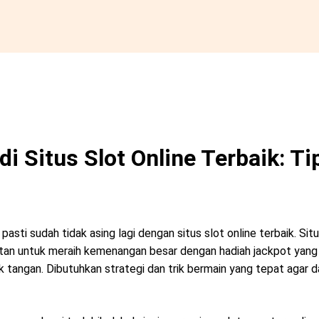
 Situs Slot Online Terbaik: Ti
pasti sudah tidak asing lagi dengan situs slot online terbaik. S
tan untuk meraih kemenangan besar dengan hadiah jackpot yan
 tangan. Dibutuhkan strategi dan trik bermain yang tepat agar d