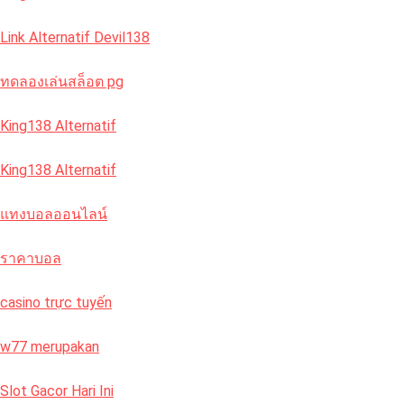
Link Alternatif Devil138
ทดลองเล่นสล็อต pg
King138 Alternatif
King138 Alternatif
แทงบอลออนไลน์
ราคาบอล
casino trực tuyến
w77 merupakan
Slot Gacor Hari Ini