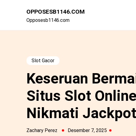
Skip
to
OPPOSESB1146.COM
content
Opposesb1146.com
Slot Gacor
Keseruan Bermai
Situs Slot Onlin
Nikmati Jackpot
Zachary Perez
Desember 7, 2025