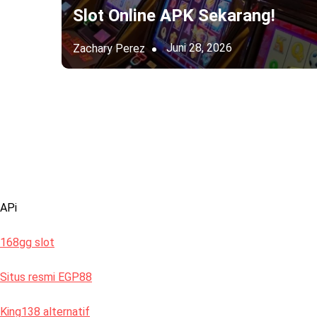
Slot Online APK Sekarang!
Juni 28, 2026
Zachary Perez
APi
168gg slot
Situs resmi EGP88
King138 alternatif