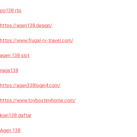
pg138 rtp
https://agen138.design/
https://www.frugal-rv-travel.com/
agen 138 slot
naga138
https://agen338login4.com/
https://www.toyboxtinyhome.com/
koin138 daftar
Agen 138