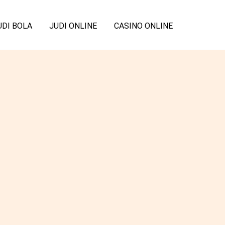
UDI BOLA
JUDI ONLINE
CASINO ONLINE