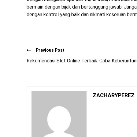
bermain dengan bijak dan bertanggung jawab. Jang
dengan kontrol yang baik dan nikmati keseruan bermai
Previous Post
Rekomendasi Slot Online Terbaik: Coba Keberuntu
ZACHARYPEREZ