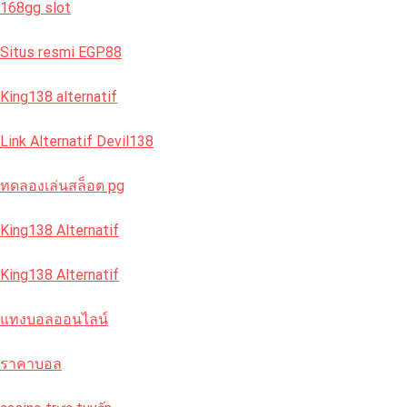
168gg slot
Situs resmi EGP88
King138 alternatif
Link Alternatif Devil138
ทดลองเล่นสล็อต pg
King138 Alternatif
King138 Alternatif
แทงบอลออนไลน์
ราคาบอล