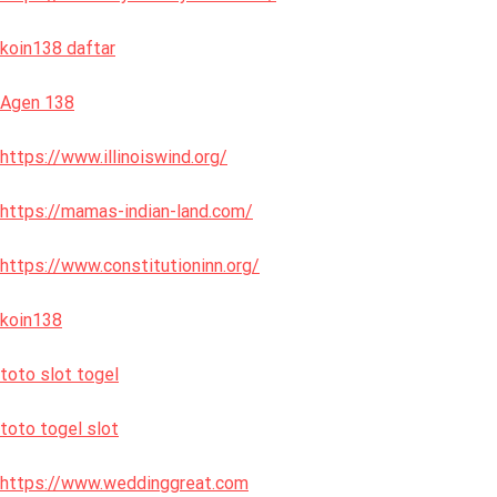
koin138 daftar
Agen 138
https://www.illinoiswind.org/
https://mamas-indian-land.com/
https://www.constitutioninn.org/
koin138
toto slot togel
toto togel slot
https://www.weddinggreat.com