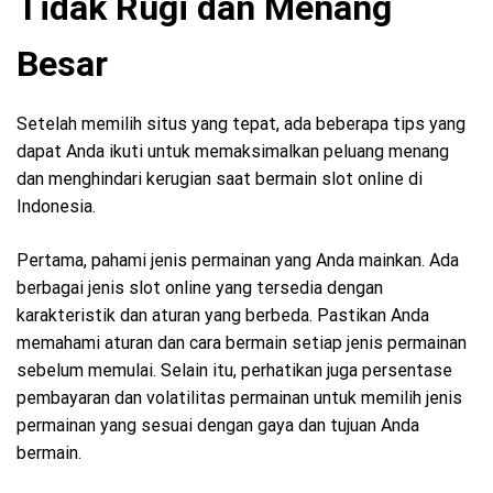
Tidak Rugi dan Menang
Besar
Setelah memilih situs yang tepat, ada beberapa tips yang
dapat Anda ikuti untuk memaksimalkan peluang menang
dan menghindari kerugian saat bermain slot online di
Indonesia.
Pertama, pahami jenis permainan yang Anda mainkan. Ada
berbagai jenis slot online yang tersedia dengan
karakteristik dan aturan yang berbeda. Pastikan Anda
memahami aturan dan cara bermain setiap jenis permainan
sebelum memulai. Selain itu, perhatikan juga persentase
pembayaran dan volatilitas permainan untuk memilih jenis
permainan yang sesuai dengan gaya dan tujuan Anda
bermain.