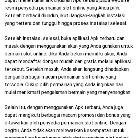
dapat menemukan link unduhan Apk terbaru pada website
resmi penyedia permainan slot online yang Anda pilih.
Setelah berhasil diunduh, ikuti langkah-langkah instalasi
yang tertera dan tunggu hingga proses instalasi selesai.
Setelah instalasi selesai, buka aplikasi Apk terbaru dan
masuk dengan menggunakan akun yang Anda gunakan untuk
bermain slot online. Jika Anda belum memiliki akun, Anda
dapat mendaftar dengan mudah dan gratis melalui aplikasi
tersebut. Setelah masuk, Anda akan langsung dihadapkan
dengan berbagai macam permainan slot online yang
tersedia. Cukup pilih permainan yang Anda inginkan dan
mulai menikmati pengalaman bermain yang menyenangkan.
Selain itu, dengan menggunakan Apk terbaru, Anda juga
dapat mengikuti berbagai macam promosi dan bonus yang
ditawarkan oleh penyedia permainan slot online. Dengan
begitu, Anda tidak akan melewatkan kesempatan untuk