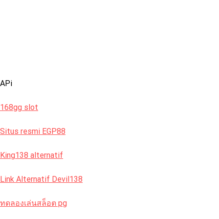
APi
168gg slot
Situs resmi EGP88
King138 alternatif
Link Alternatif Devil138
ทดลองเล่นสล็อต pg