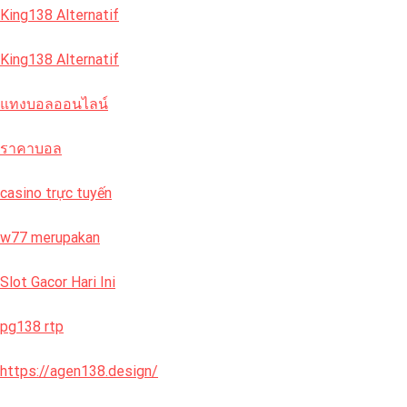
King138 Alternatif
King138 Alternatif
แทงบอลออนไลน์
ราคาบอล
casino trực tuyến
w77 merupakan
Slot Gacor Hari Ini
pg138 rtp
https://agen138.design/