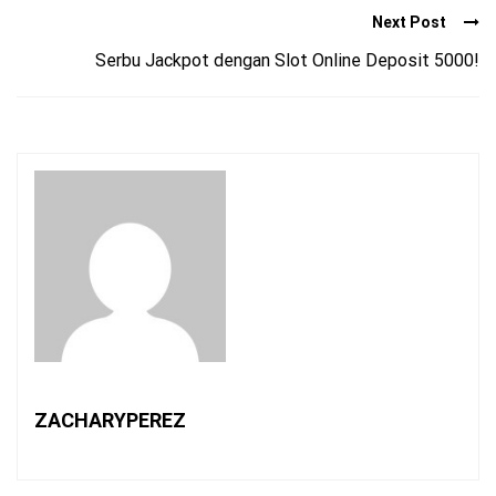
Next Post
Serbu Jackpot dengan Slot Online Deposit 5000!
ZACHARYPEREZ