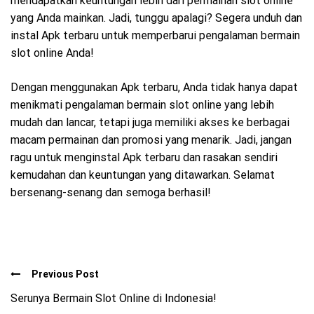
mendapatkan keuntungan lebih dari permainan slot online
yang Anda mainkan. Jadi, tunggu apalagi? Segera unduh dan
instal Apk terbaru untuk memperbarui pengalaman bermain
slot online Anda!
Dengan menggunakan Apk terbaru, Anda tidak hanya dapat
menikmati pengalaman bermain slot online yang lebih
mudah dan lancar, tetapi juga memiliki akses ke berbagai
macam permainan dan promosi yang menarik. Jadi, jangan
ragu untuk menginstal Apk terbaru dan rasakan sendiri
kemudahan dan keuntungan yang ditawarkan. Selamat
bersenang-senang dan semoga berhasil!
Previous Post
Serunya Bermain Slot Online di Indonesia!