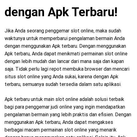
dengan Apk Terbaru!
Jika Anda seorang penggemar slot online, maka sudah
waktunya untuk memperbarui pengalaman bermain Anda
dengan menggunakan Apk terbaru. Dengan menggunakan
Apk terbaru, Anda dapat menikmati permainan slot online
dengan lebih mudah dan lancar dari mana saja dan kapan
saja. Tidak perlu lagi repot membuka browser dan mencari
situs slot online yang Anda sukai, karena dengan Apk
terbaru, semuanya sudah tersedia dalam satu aplikasi.
Apk terbaru untuk main slot online adalah solusi terbaik
bagi para penggemar judi online yang ingin mendapatkan
pengalaman bermain yang lebih praktis dan efisien. Dengan
menggunakan Apk terbaru, Anda dapat mengakses
berbagai macam permainan slot online yang menarik