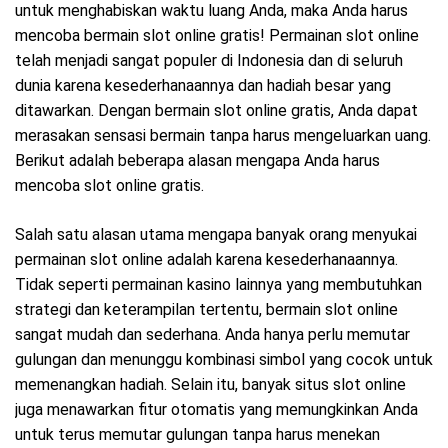
untuk menghabiskan waktu luang Anda, maka Anda harus
mencoba bermain slot online gratis! Permainan slot online
telah menjadi sangat populer di Indonesia dan di seluruh
dunia karena kesederhanaannya dan hadiah besar yang
ditawarkan. Dengan bermain slot online gratis, Anda dapat
merasakan sensasi bermain tanpa harus mengeluarkan uang.
Berikut adalah beberapa alasan mengapa Anda harus
mencoba slot online gratis.
Salah satu alasan utama mengapa banyak orang menyukai
permainan slot online adalah karena kesederhanaannya.
Tidak seperti permainan kasino lainnya yang membutuhkan
strategi dan keterampilan tertentu, bermain slot online
sangat mudah dan sederhana. Anda hanya perlu memutar
gulungan dan menunggu kombinasi simbol yang cocok untuk
memenangkan hadiah. Selain itu, banyak situs slot online
juga menawarkan fitur otomatis yang memungkinkan Anda
untuk terus memutar gulungan tanpa harus menekan