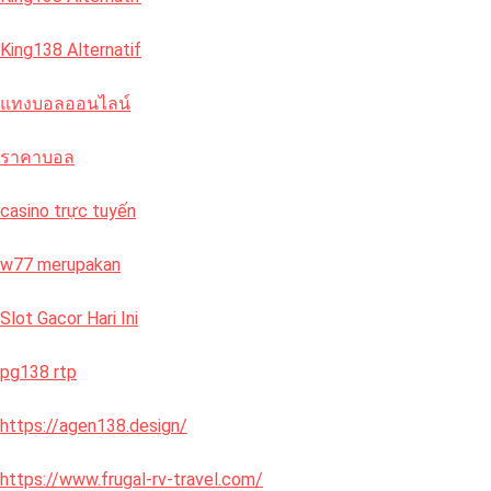
King138 Alternatif
แทงบอลออนไลน์
ราคาบอล
casino trực tuyến
w77 merupakan
Slot Gacor Hari Ini
pg138 rtp
https://agen138.design/
https://www.frugal-rv-travel.com/