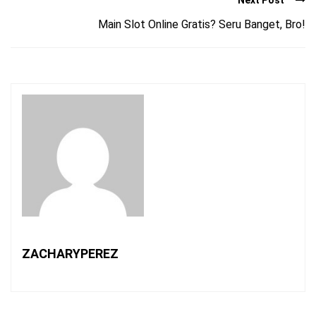
Main Slot Online Gratis? Seru Banget, Bro!
ZACHARYPEREZ