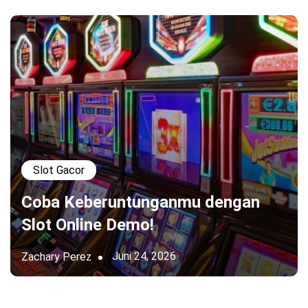
Slot Gacor
Coba Keberuntunganmu dengan
Slot Online Demo!
Juni 24, 2026
Zachary Perez