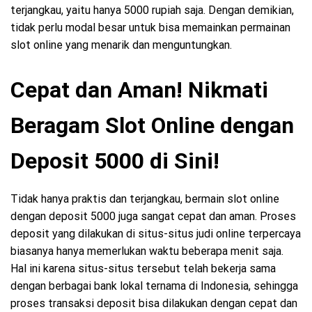
terjangkau, yaitu hanya 5000 rupiah saja. Dengan demikian,
tidak perlu modal besar untuk bisa memainkan permainan
slot online yang menarik dan menguntungkan.
Cepat dan Aman! Nikmati
Beragam Slot Online dengan
Deposit 5000 di Sini!
Tidak hanya praktis dan terjangkau, bermain slot online
dengan deposit 5000 juga sangat cepat dan aman. Proses
deposit yang dilakukan di situs-situs judi online terpercaya
biasanya hanya memerlukan waktu beberapa menit saja.
Hal ini karena situs-situs tersebut telah bekerja sama
dengan berbagai bank lokal ternama di Indonesia, sehingga
proses transaksi deposit bisa dilakukan dengan cepat dan