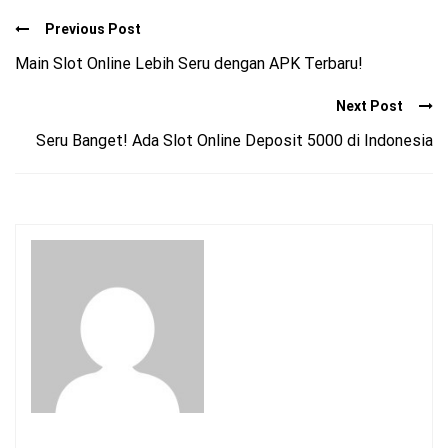
Previous Post
Main Slot Online Lebih Seru dengan APK Terbaru!
Next Post
Seru Banget! Ada Slot Online Deposit 5000 di Indonesia