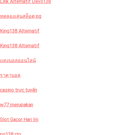
Link Alternatif Devil138
ทดลองเล่นสล็อต pg
King138 Alternatif
King138 Alternatif
แทงบอลออนไลน์
ราคาบอล
casino trực tuyến
w77 merupakan
Slot Gacor Hari Ini
pg138 rtp