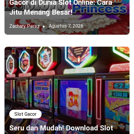
Gacor di Dunia Slot Online: Cara
Jitu Menang Besar!
Agustus 7, 2026
Zachary Perez
Slot Gacor
Seru dan Mudah! Download Slot