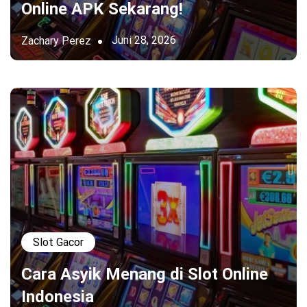
Online APK Sekarang!
Juni 28, 2026
Zachary Perez
Slot Gacor
Cara Asyik Menang di Slot Online
Indonesia