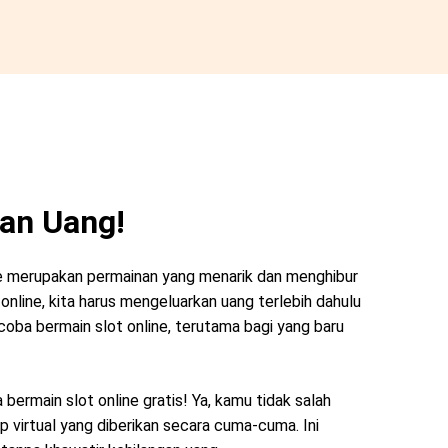
kan Uang!
nline merupakan permainan yang menarik dan menghibur
nline, kita harus mengeluarkan uang terlebih dahulu
coba bermain slot online, terutama bagi yang baru
ermain slot online gratis! Ya, kamu tidak salah
 virtual yang diberikan secara cuma-cuma. Ini