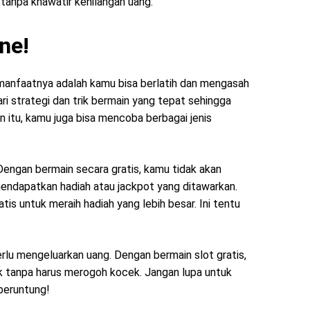
 tanpa khawatir kehilangan uang.
ne!
u manfaatnya adalah kamu bisa berlatih dan mengasah
ri strategi dan trik bermain yang tepat sehingga
n itu, kamu juga bisa mencoba berbagai jenis
Dengan bermain secara gratis, kamu tidak akan
mendapatkan hadiah atau jackpot yang ditawarkan.
tis untuk meraih hadiah yang lebih besar. Ini tentu
erlu mengeluarkan uang. Dengan bermain slot gratis,
 tanpa harus merogoh kocek. Jangan lupa untuk
beruntung!