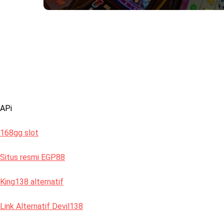
APi
168gg slot
Situs resmi EGP88
King138 alternatif
Link Alternatif Devil138