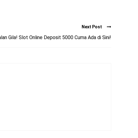
Next Post
lan Gila! Slot Online Deposit 5000 Cuma Ada di Sini!