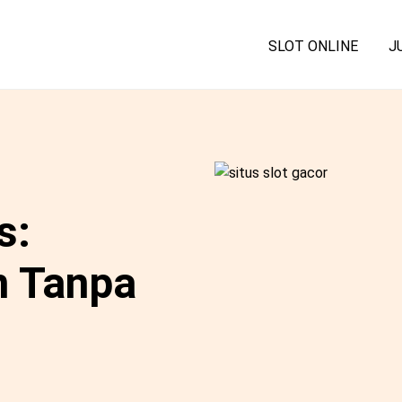
SLOT ONLINE
J
s:
n Tanpa