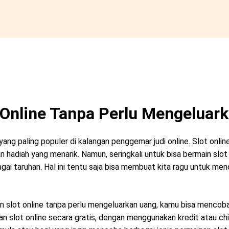
Online Tanpa Perlu Mengeluar
as yang paling populer di kalangan penggemar judi online. Slot o
adiah yang menarik. Namun, seringkali untuk bisa bermain slot o
ai taruhan. Hal ini tentu saja bisa membuat kita ragu untuk men
n slot online tanpa perlu mengeluarkan uang, kamu bisa mencoba b
 slot online secara gratis, dengan menggunakan kredit atau chip