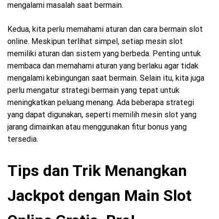
mengalami masalah saat bermain.
Kedua, kita perlu memahami aturan dan cara bermain slot
online. Meskipun terlihat simpel, setiap mesin slot
memiliki aturan dan sistem yang berbeda. Penting untuk
membaca dan memahami aturan yang berlaku agar tidak
mengalami kebingungan saat bermain. Selain itu, kita juga
perlu mengatur strategi bermain yang tepat untuk
meningkatkan peluang menang. Ada beberapa strategi
yang dapat digunakan, seperti memilih mesin slot yang
jarang dimainkan atau menggunakan fitur bonus yang
tersedia.
Tips dan Trik Menangkan
Jackpot dengan Main Slot