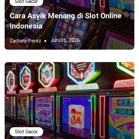
Slot Gacor
Cara Asyik Menang di Slot Online
Indonesia
Juni 26, 2026
Zachary Perez
Slot Gacor