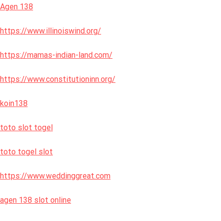
Agen 138
https://www.illinoiswind.org/
https://mamas-indian-land.com/
https://www.constitutioninn.org/
koin138
toto slot togel
toto togel slot
https://www.weddinggreat.com
agen 138 slot online