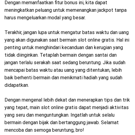
Dengan memanfaatkan fitur bonus ini, kita dapat
meningkatkan peluang untuk memenangkan jackpot tanpa
harus mengeluarkan modal yang besar.
Terakhir, jangan lupa untuk mengatur batas waktu dan uang
yang akan digunakan saat bermain slot online gratis. Hal ini
penting untuk menghindari kecanduan dan kerugian yang
tidak diinginkan. Tetaplah bermain dengan santai dan
jangan terlalu serakah saat sedang beruntung. Jika sudah
mencapai batas waktu atau uang yang ditentukan, lebih
baik berhenti bermain dan menikmati hadiah yang sudah
didapatkan.
Dengan mengenal lebih dekat dan menerapkan tips dan trik
yang tepat, main slot online gratis dapat menjadi aktivitas
yang seru dan menguntungkan. Ingatlah untuk selalu
bermain dengan bijak dan bertanggung jawab. Selamat
mencoba dan semoga beruntung, bro!