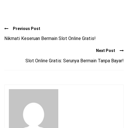
Previous Post
Nikmati Keseruan Bermain Slot Online Gratis!
Next Post
Slot Online Gratis: Serunya Bermain Tanpa Bayar!