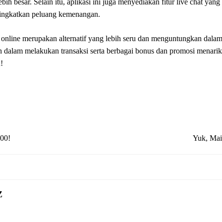
h besar. Selain itu, aplikasi ini juga menyediakan fitur live chat 
ningkatkan peluang kemenangan.
 online merupakan alternatif yang lebih seru dan menguntungkan dala
 dalam melakukan transaksi serta berbagai bonus dan promosi menarik. 
!
000!
Yuk, Mai
Z