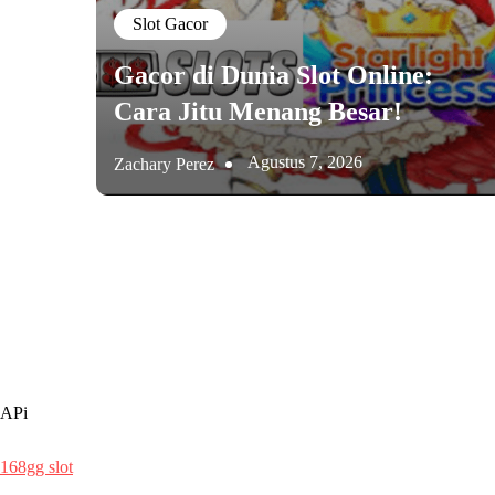
Slot Gacor
Gacor di Dunia Slot Online:
Cara Jitu Menang Besar!
Agustus 7, 2026
Zachary Perez
APi
168gg slot