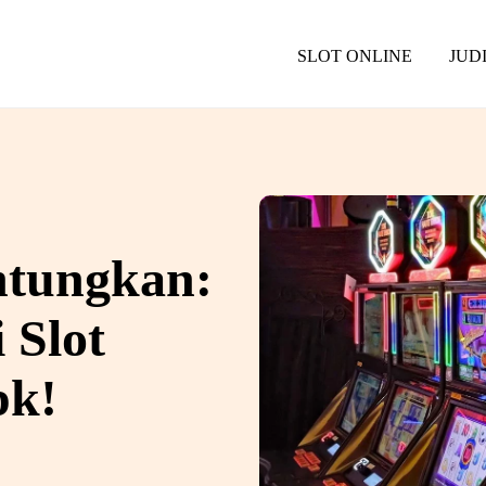
SLOT ONLINE
JUD
ntungkan:
 Slot
pk!