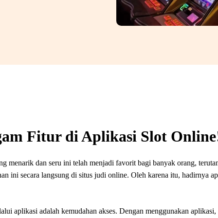
m Fitur di Aplikasi Slot Online
g menarik dan seru ini telah menjadi favorit bagi banyak orang, terut
ini secara langsung di situs judi online. Oleh karena itu, hadirnya apl
elalui aplikasi adalah kemudahan akses. Dengan menggunakan aplikasi