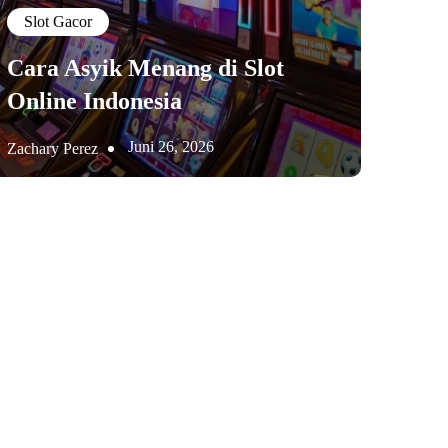
Slot Gacor
Cara Asyik Menang di Slot
Online Indonesia
Juni 26, 2026
Zachary Perez