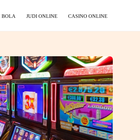
I BOLA
JUDI ONLINE
CASINO ONLINE