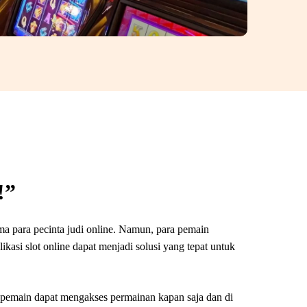
!”
ama para pecinta judi online. Namun, para pemain
ikasi slot online dapat menjadi solusi yang tepat untuk
, pemain dapat mengakses permainan kapan saja dan di