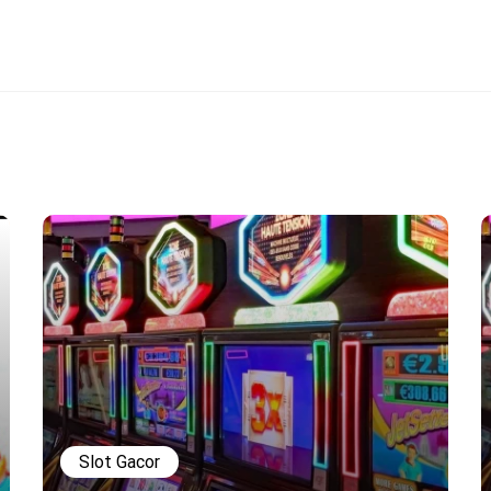
Slot Gacor