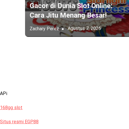
Gacor di Dunia Slot Online:
Cara Jitu Menang Besar!
Agustus 7, 2026
Zachary Perez
APi
168gg slot
Situs resmi EGP88