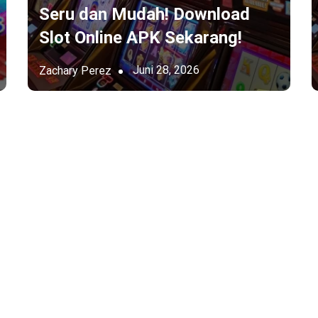
Seru dan Mudah! Download
Slot Online APK Sekarang!
Juni 28, 2026
Zachary Perez