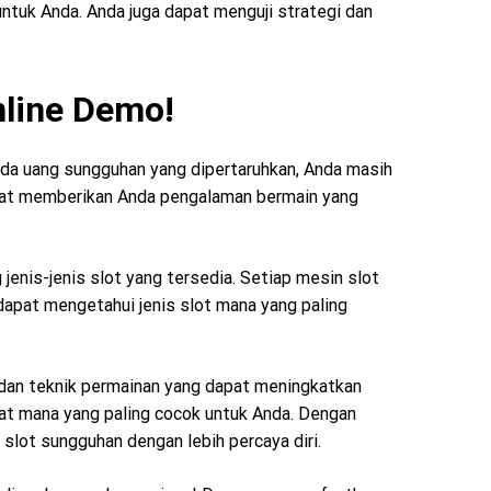
ntuk Anda. Anda juga dapat menguji strategi dan
line Demo!
da uang sungguhan yang dipertaruhkan, Anda masih
apat memberikan Anda pengalaman bermain yang
jenis-jenis slot yang tersedia. Setiap mesin slot
dapat mengetahui jenis slot mana yang paling
 dan teknik permainan yang dapat meningkatkan
at mana yang paling cocok untuk Anda. Dengan
slot sungguhan dengan lebih percaya diri.