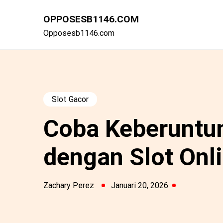
Skip
to
OPPOSESB1146.COM
content
Opposesb1146.com
Slot Gacor
Coba Keberunt
dengan Slot Onl
Zachary Perez
Januari 20, 2026