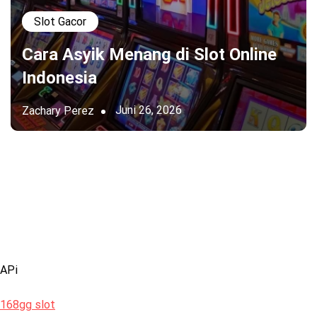
Slot Gacor
Cara Asyik Menang di Slot Online
Indonesia
Juni 26, 2026
Zachary Perez
APi
168gg slot