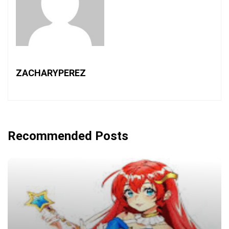
ZACHARYPEREZ
Recommended Posts