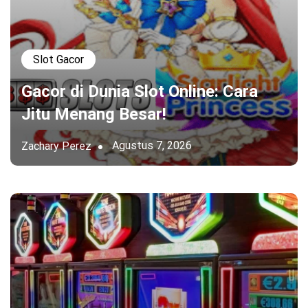
Slot Gacor
Gacor di Dunia Slot Online: Cara
Jitu Menang Besar!
Agustus 7, 2026
Zachary Perez