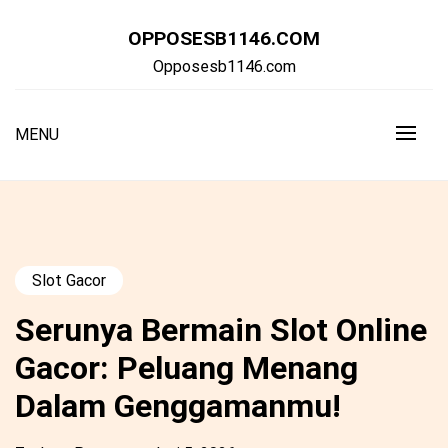
Skip
to
OPPOSESB1146.COM
content
Opposesb1146.com
MENU
Slot Gacor
Serunya Bermain Slot Online
Gacor: Peluang Menang
Dalam Genggamanmu!