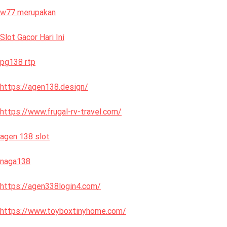
w77 merupakan
Slot Gacor Hari Ini
pg138 rtp
https://agen138.design/
https://www.frugal-rv-travel.com/
agen 138 slot
naga138
https://agen338login4.com/
https://www.toyboxtinyhome.com/