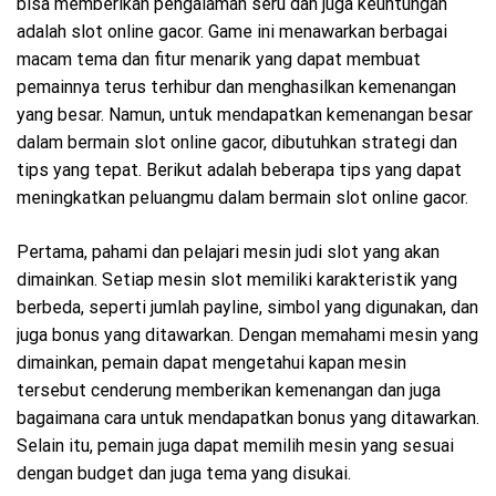
bisa memberikan pengalaman seru dan juga keuntungan
adalah slot online gacor. Game ini menawarkan berbagai
macam tema dan fitur menarik yang dapat membuat
pemainnya terus terhibur dan menghasilkan kemenangan
yang besar. Namun, untuk mendapatkan kemenangan besar
dalam bermain slot online gacor, dibutuhkan strategi dan
tips yang tepat. Berikut adalah beberapa tips yang dapat
meningkatkan peluangmu dalam bermain slot online gacor.
Pertama, pahami dan pelajari mesin judi slot yang akan
dimainkan. Setiap mesin slot memiliki karakteristik yang
berbeda, seperti jumlah payline, simbol yang digunakan, dan
juga bonus yang ditawarkan. Dengan memahami mesin yang
dimainkan, pemain dapat mengetahui kapan mesin
tersebut cenderung memberikan kemenangan dan juga
bagaimana cara untuk mendapatkan bonus yang ditawarkan.
Selain itu, pemain juga dapat memilih mesin yang sesuai
dengan budget dan juga tema yang disukai.